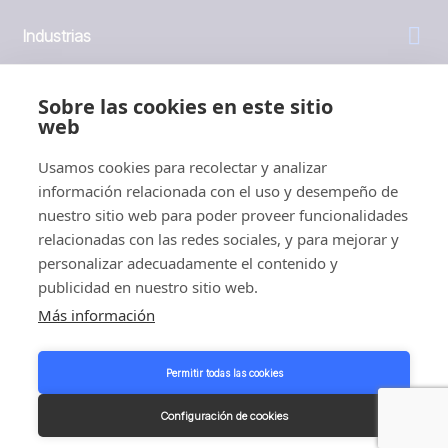
Industrias
General
Sobre las cookies en este sitio
web
Empresa
Usamos cookies para recolectar y analizar
información relacionada con el uso y desempeño de
Inversores
nuestro sitio web para poder proveer funcionalidades
relacionadas con las redes sociales, y para mejorar y
personalizar adecuadamente el contenido y
publicidad en nuestro sitio web.
Más información
1999 - 2026 © JBT Marel
Condiciones de uso
Permitir todas las cookies
Política de privacidad y cookies
Customer Personal Data Protection Terms
Configuración de cookies