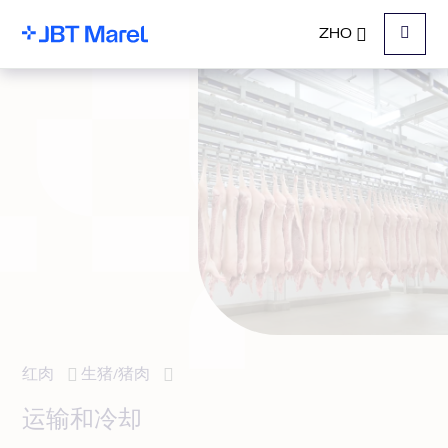
ZHO
菜单
红肉
生猪/猪肉
运输和冷却