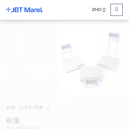
ZHO
菜单
红肉
活牛/牛肉
称重
经久耐用的品质