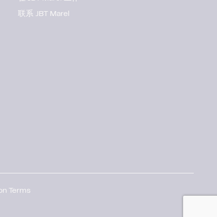
联系 JBT Marel
ion Terms