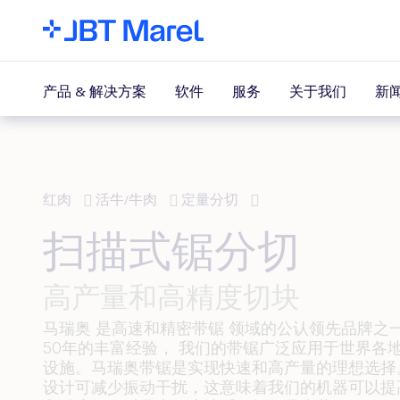
新
产品 & 解决方案
软件
服务
关于我们
红肉
活牛/牛肉
定量分切
扫描式锯分切
高产量和高精度切块
马瑞奥
是高速和精密带锯
领域的公认领先品牌之
50年的丰富经验
，
我们的带锯广泛应用于世界各
设施。马瑞奥带锯是实现快速和高产量的理想选择
设计可减少振动干扰，这意味着我们的机器可以提