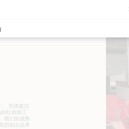
闻
一。
凭借超过
地的红肉
加工
。我们的成熟
高切割出品率