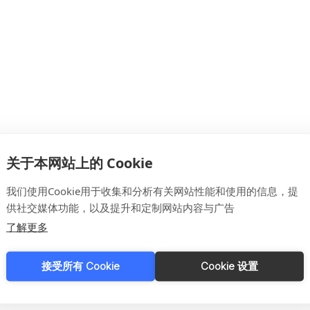
鱼加工商更好地利用原料，同时减少加工时间，提高自动
关于本网站上的 Cookie
以满足任何公司规模或发展目标，从而帮助您的业务
我们使用Cookie用于收集和分析有关网站性能和使用的信息，提
供社交媒体功能，以及提升和定制网站内容与广告
和集成系统供应商。我们的创新使水产加工商能够以
了解更多
，我们拥有解决方案和专业知识来装备今天和未来的
接受所有 Cookie
Cookie 设置