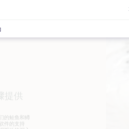
闻
骤提供
们的鲑鱼和鳟
 软件的支持